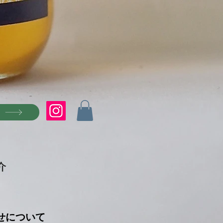
P
介
せについて