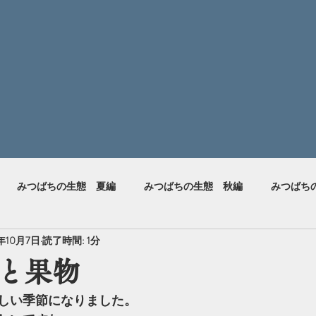
みつばちの生態 夏編
みつばちの生態 秋編
みつばち
4年10月7日
読了時間: 1分
と果物
しい季節になりました。