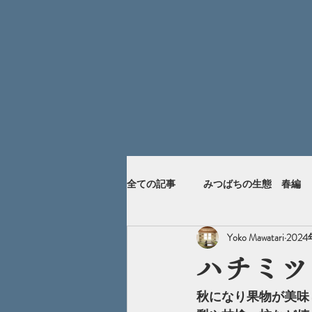
全ての記事
みつばちの生態 春編
Yoko Mawatari
202
ハチミツ
秋になり果物が美味