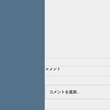
蜂蜜の使い方（応用編）
コメント
エネルギー不足には蜂蜜がおすす
め！でも、蜂蜜買っても使い方が
わからない・・。 そんな声にお
コメントを追加…
答えします！ 蜂蜜といえばパン
に塗ったり、ヨーグルトに入れる
だけだと思っていませんか？ た