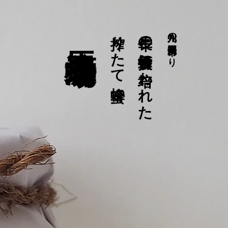
馬渡養蜂場
搾りたて蜂蜜
長年の養蜂技術に培われた
九州の福岡県八女市より