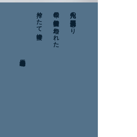
馬渡養蜂場
搾りたて蜂蜜
長年の養蜂技術に培われた
九州の福岡県八女市より