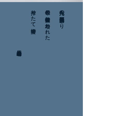
馬渡養蜂場
搾りたて蜂蜜
長年の養蜂技術に培われた
九州の福岡県八女市より