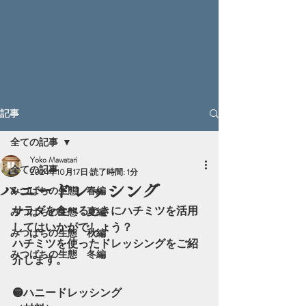
記事
全ての記事
Yoko Mawatari
全ての記事
2024年10月17日
読了時間: 1分
ハニードレッシング
みつばちの生態 春編
サラダを食べるときにハチミツを活用
みつばちの生態 夏編
してはいかがでしょう？
みつばちの生態 秋編
ハチミツを使ったドレッシングをご紹
みつばちの生態 冬編
介します。
🟡ハニードレッシング