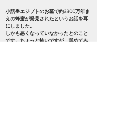
小話🌟エジプトのお墓で約3300万年ま
えの蜂蜜が発見されたというお話を耳
にしました。
しかも悪くなっていなかったとのこと
です。ちょっと怖いですが、舐めてみ
たい気持ちもします🍯✨
蜂蜜の神秘を感じるお話です。
参考書物「ミツバチの秘密」著者：高
橋純一
最新記事
すべて表示