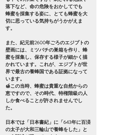
落下など、命の危険をおかしてでも
蜂蜜を採集する姿に、とても蜂蜜を大
切に思っている気持ちがうかがえま
す。
また、紀元前2600年ごろのエジプトの
壁画には、ミツバチの巣箱を作り、蜂
蜜を採集し、保存する様子が細かく描
かれています。これが、エジプトが世
界で最古の養蜂国である証拠になって
います。
🍯この当時、蜂蜜は貴重な自然からの
恵ですので、その時代、特権階級の人
しか食べることが許されませんでし
た。
日本では「日本書紀」に「643年に百済
の太子が大和三輪山で養蜂をした」と