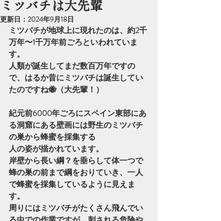
ミツバチは大先輩
更新日：
2024年9月18日
ミツバチが地球上に現れたのは、約2千
万年〜1千万年前ごろといわれていま
す。
人類が誕生してまだ数百万年ですの
で、はるか昔にミツバチは誕生してい
たのですね🐝（大先輩！）
紀元前6000年ごろにスペイン東部にあ
る洞窟にある壁画には野生のミツバチ
の巣から蜂蜜を採集する
人の姿が描かれています。
岸壁から長い綱？を垂らして体一つで
蜂の巣の前まで綱をおりていき、一人
で蜂蜜を採集しているように見えま
す。
周りにはミツバチがたくさん飛んでい
る中での作業ですが、刺される危険や