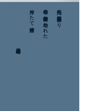
馬渡養蜂場
搾りたて蜂蜜
長年の養蜂技術に培われた
九州の福岡県八女市より