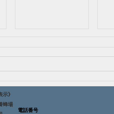
蜂蜜
「巣入完熟蜜」を堪能
しよう
表示》
渡養蜂場
電話番号
渡 洋司