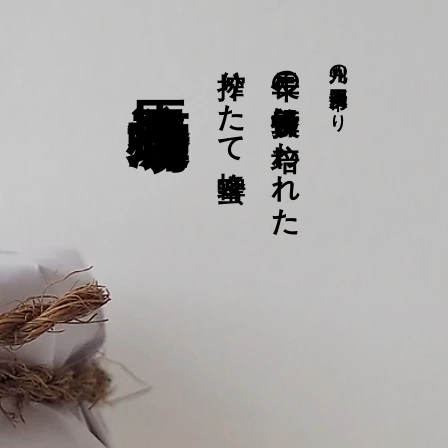
馬渡養蜂場
搾りたて蜂蜜
長年の養蜂技術に培われた
九州の福岡県八女市より