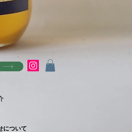
P
介
せについて