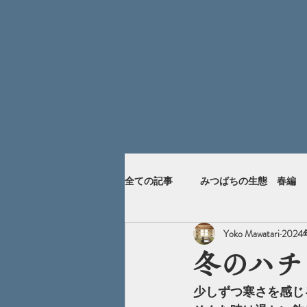
全ての記事
みつばちの生態 春編
Yoko Mawatari
2024
冬のハチ
少しずつ寒さを感じ