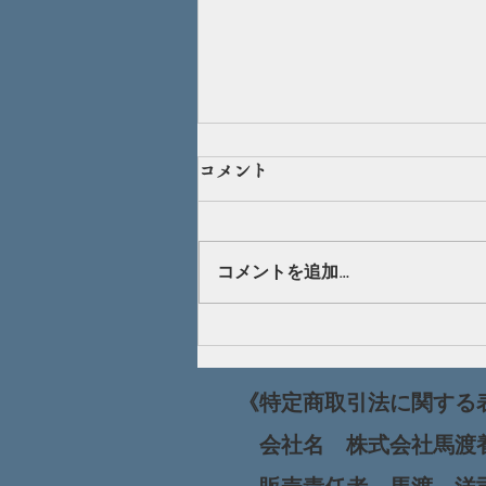
蜂蜜の使い方（応用編）
コメント
エネルギー不足には蜂蜜がおすす
め！でも、蜂蜜買っても使い方が
わからない・・。 そんな声にお
コメントを追加…
答えします！ 蜂蜜といえばパン
に塗ったり、ヨーグルトに入れる
だけだと思っていませんか？ た
とえばドレッシングやお料理に蜂
《特定商取引法に関する
蜜を使うだけで甘さだけでなく、
蜂蜜の栄養素がとれます。 【蜂
会社名 株式会社馬
蜜ドレッシングレシピ】 サラダ
油とレモン汁を大さじ２、蜂蜜は
販売責任者 馬