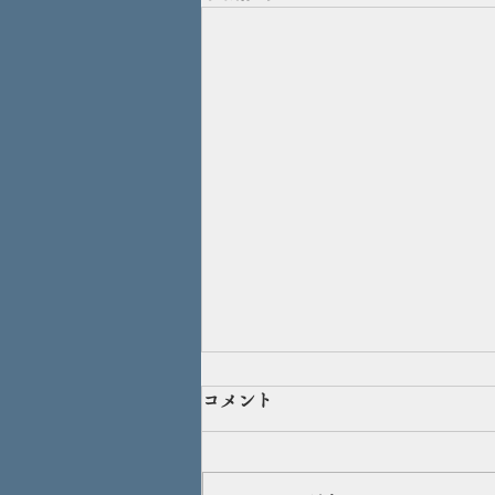
蜂蜜の使い方（応用編）
コメント
エネルギー不足には蜂蜜がおすす
め！でも、蜂蜜買っても使い方が