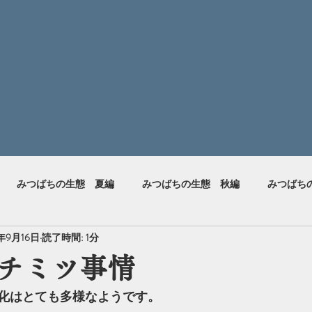
みつばちの生態 夏編
みつばちの生態 秋編
みつばち
4年9月16日
読了時間: 1分
チミツ事情
化はとても多様なようです。