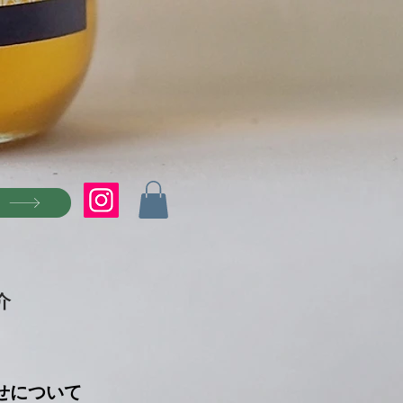
P
介
せについて