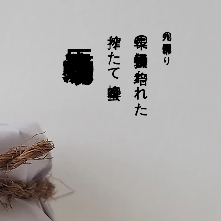
馬渡養蜂場
搾りたて蜂蜜
長年の養蜂技術に培われた
九州の福岡県八女市より