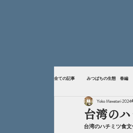
全ての記事
みつばちの生態 春編
Yoko Mawatari
202
台湾のハ
台湾のハチミツ食文