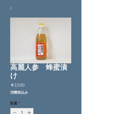
高麗人参 蜂蜜漬
け
価
￥2,530
格
消費税込み
数量
*