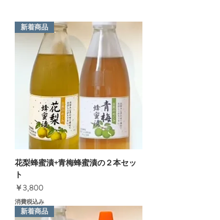
新着商品
花梨蜂蜜漬+青梅蜂蜜漬の２本セッ
ト
価格
￥3,800
消費税込み
新着商品