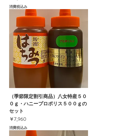
消費税込み
（季節限定割引商品）八女特産５０
０ｇ・ハニープロポリス５００ｇの
セット
価格
￥7,960
消費税込み