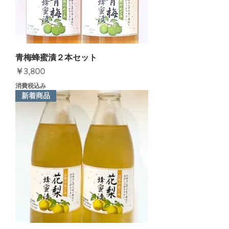
青梅蜂蜜漬２本セット
価格
￥3,800
消費税込み
新着商品