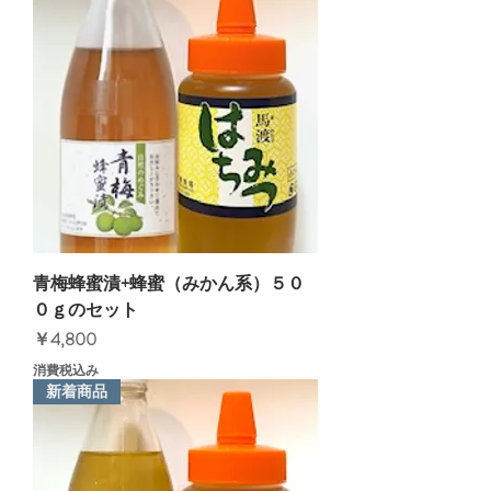
青梅蜂蜜漬+蜂蜜（みかん系）５０
０ｇのセット
価格
￥4,800
消費税込み
新着商品