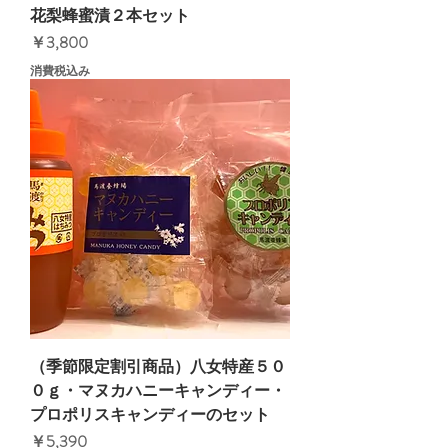
花梨蜂蜜漬２本セット
価格
￥3,800
消費税込み
（季節限定割引商品）八女特産５０
０ｇ・マヌカハニーキャンディー・
プロポリスキャンディーのセット
価格
￥5,390