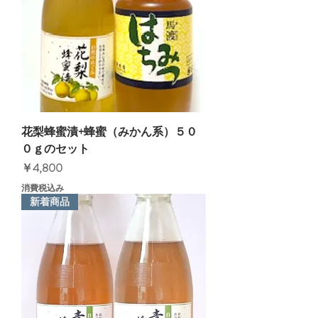
花梨蜂蜜漬+蜂蜜（みかん系）５０
０ｇのセット
価格
￥4,800
消費税込み
新着商品