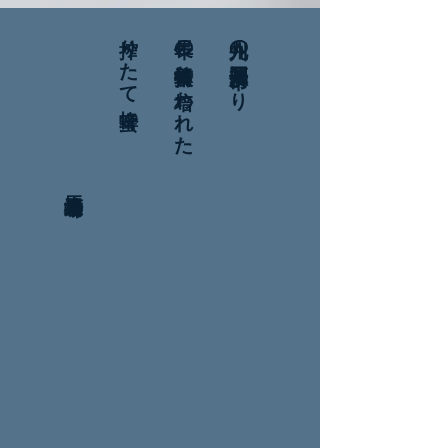
馬渡養蜂場
搾りたて蜂蜜
長年の養蜂技術に培われた
九州の福岡県八女市より