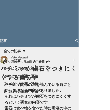
記事
全ての記事
Yoko Mawatari
全ての記事
2024年10月31日
読了時間: 1分
ハチミツが歯石をつきにく
みつばちの生態 春編
みつばちの生態 夏編
くする🍯🦷✨
みつばちの生態 秋編
ハチミツ関係の本を読んでいる時にと
ても気になる内容がありました。
みつばちの生態 冬編
それはハチミツが歯石をつきにくくす
るという研究の内容です。
歯石は食べ物を食べた時に唾液の中の