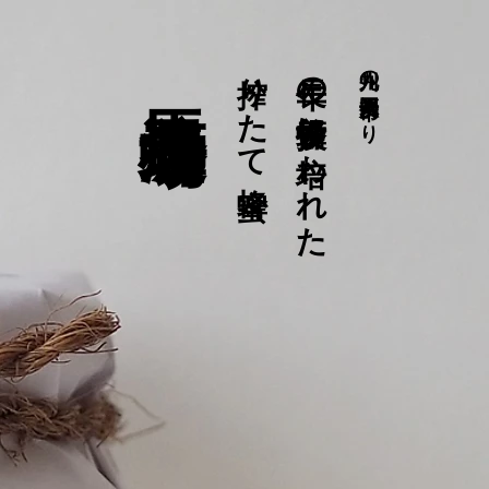
馬渡養蜂場
搾りたて蜂蜜
長年の養蜂技術に培われた
九州の福岡県八女市より