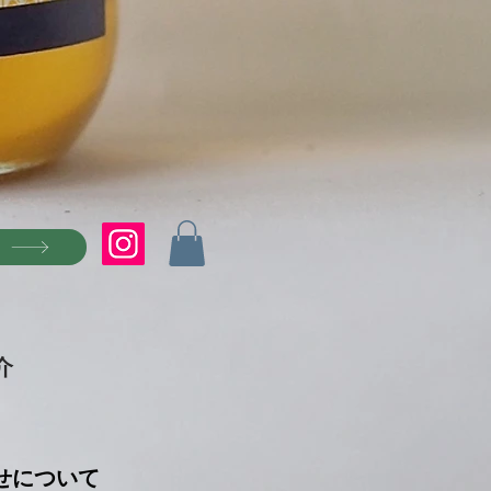
P
介
せについて