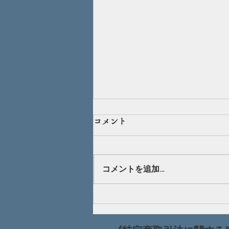
蜂蜜の使い方（応用編）
コメント
エネルギー不足には蜂蜜がおすす
め！でも、蜂蜜買っても使い方が
わからない・・。 そんな声にお
コメントを追加…
答えします！ 蜂蜜といえばパン
に塗ったり、ヨーグルトに入れる
だけだと思っていませんか？ た
とえばドレッシングやお料理に蜂