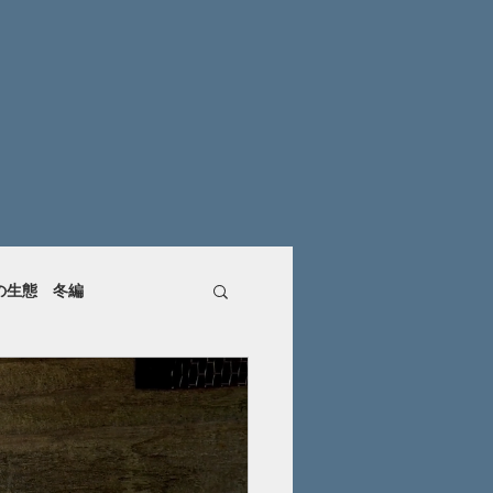
の生態 冬編