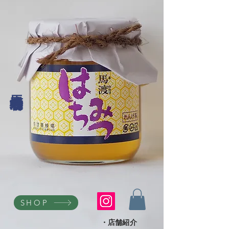
馬渡養蜂場
SHOP
・店舗紹介