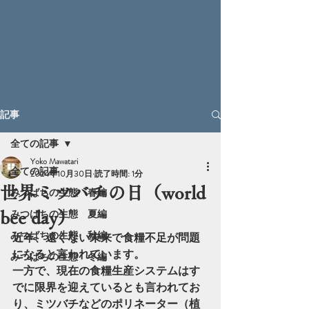
記事
全ての記事
Yoko Mawatari
全ての記事
2024年10月30日
読了時間: 1分
世界ミツバチの日（world
みつばちの生態 春編
みつばちの生態 夏編
bee day）
みつばちの生態 秋編
近年、遠くない未来で食糧不足が問題
になると言われています。
みつばちの生態 冬編
一方で、現在の食糧生産システムはす
でに限界を迎えているとも言われてお
り、ミツバチなどのポリネーター（植