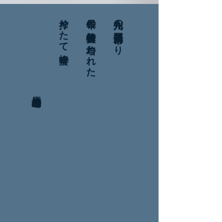
馬渡養蜂場
搾りたて蜂蜜
長年の養蜂技術に培われた
九州の福岡県八女市より